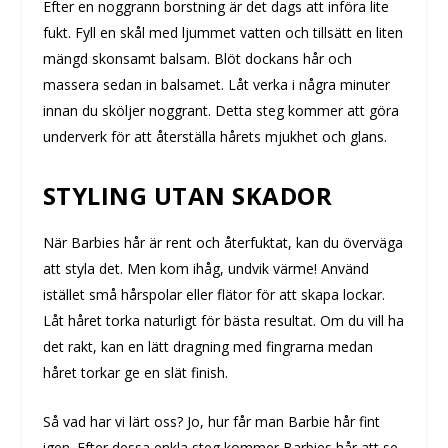
Efter en noggrann borstning är det dags att införa lite
fukt. Fyll en skål med ljummet vatten och tillsätt en liten
mängd skonsamt balsam. Blöt dockans hår och
massera sedan in balsamet. Låt verka i några minuter
innan du sköljer noggrant. Detta steg kommer att göra
underverk för att återställa hårets mjukhet och glans.
STYLING UTAN SKADOR
När Barbies hår är rent och återfuktat, kan du överväga
att styla det. Men kom ihåg, undvik värme! Använd
istället små hårspolar eller flätor för att skapa lockar.
Låt håret torka naturligt för bästa resultat. Om du vill ha
det rakt, kan en lätt dragning med fingrarna medan
håret torkar ge en slät finish.
Så vad har vi lärt oss? Jo, hur får man Barbie hår fint
igen. Efter dessa enkla steg kommer Barbies hår att se