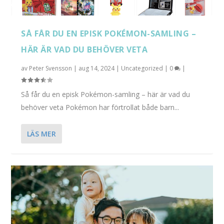
SÅ FÅR DU EN EPISK POKÉMON-SAMLING –
HÄR ÄR VAD DU BEHÖVER VETA
av
Peter Svensson
|
aug 14, 2024
|
Uncategorized
|
0
|
Så får du en episk Pokémon-samling – här är vad du
behöver veta Pokémon har förtrollat både barn...
LÄS MER