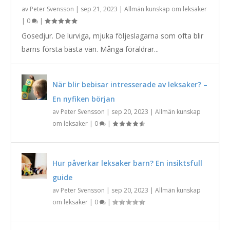
av
Peter Svensson
|
sep 21, 2023
|
Allmän kunskap om leksaker
|
0
|
Gosedjur. De lurviga, mjuka följeslagarna som ofta blir
barns första bästa vän. Många föräldrar...
När blir bebisar intresserade av leksaker? –
En nyfiken början
av
Peter Svensson
|
sep 20, 2023
|
Allmän kunskap
om leksaker
|
0
|
Hur påverkar leksaker barn? En insiktsfull
guide
av
Peter Svensson
|
sep 20, 2023
|
Allmän kunskap
om leksaker
|
0
|