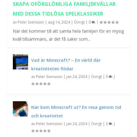
SKAPA OFÖRGLÖMLIGA FAMILJEKVÄLLAR
MED DESSA TIDLÖSA SPELKLASSIKER
av
Peter Svensson
|
aug 14, 2024
|
Övrigt
|
0
|
När det kommer till att samla hela familjen för en mysig
kväll tillsammans, är det få saker som...
Vad är Minecraft? – En värld där
kreativiteten flödar
av
Peter Svensson
|
jan 24, 2024
|
Övrigt
|
0
|
När kom Minecraft ut? En resa genom tid
och kreativitet
av
Peter Svensson
|
jan 24, 2024
|
Övrigt
|
0
|