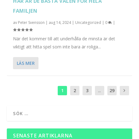
HÄR ÄR DE BÄSTA VALEN FÖR HELA
FAMILJEN
av
Peter Svensson
|
aug 14, 2024
|
Uncategorized
|
0
|
När det kommer till att underhålla de minsta är det
viktigt att hitta spel som inte bara är roliga...
LÄS MER
1
2
3
...
29
SENASTE ARTIKLARNA