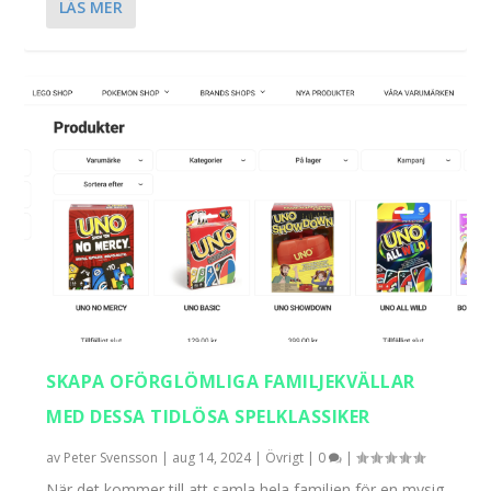
LÄS MER
SKAPA OFÖRGLÖMLIGA FAMILJEKVÄLLAR
MED DESSA TIDLÖSA SPELKLASSIKER
av
Peter Svensson
|
aug 14, 2024
|
Övrigt
|
0
|
När det kommer till att samla hela familjen för en mysig