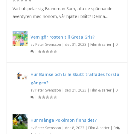
Vart utspelar sig Brandman Sam, alla de spännande
äventyren med honom, vår hjälte i blått? Denna...
Vem gör rösten till Greta Gris?
av
Peter Svensson
|
dec 31, 2023
|
Film & serier
|
0
|
Hur Bamse och Lille Skutt träffades första
gången?
av
Peter Svensson
|
sep 21, 2023
|
Film & serier
|
0
|
Hur många Pokémon finns det?
av
Peter Svensson
|
dec 8, 2023
|
Film & serier
|
0