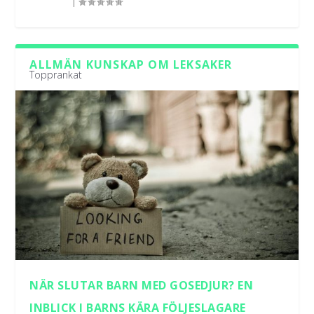
|
ALLMÄN KUNSKAP OM LEKSAKER
Topprankat
NÄR SLUTAR BARN MED GOSEDJUR? EN
INBLICK I BARNS KÄRA FÖLJESLAGARE