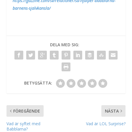
https://gazzine.com/sv/relationer/sa-hjalper-babblarna-
barnens-sjalvkansla/
DELA MED SIG:
BETYGSÄTTA:
FÖREGÅENDE
NÄSTA
Vad är syftet med
Vad är LOL Surprise?
Babblarna?