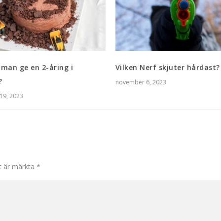
man ge en 2-åring i
Vilken Nerf skjuter hårdast?
?
november 6, 2023
19, 2023
lt är märkta
*