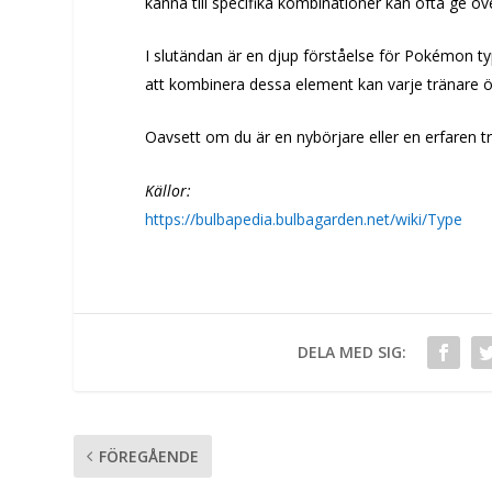
känna till specifika kombinationer kan ofta ge öv
I slutändan är en djup förståelse för Pokémon t
att kombinera dessa element kan varje tränare ök
Oavsett om du är en nybörjare eller en erfaren tr
Källor:
https://bulbapedia.bulbagarden.net/wiki/Type
DELA MED SIG:
FÖREGÅENDE