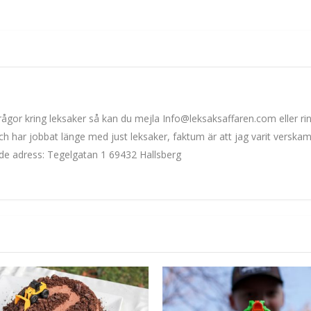
u frågor kring leksaker så kan du mejla Info@leksaksaffaren.com eller r
h har jobbat länge med just leksaker, faktum är att jag varit verska
nde adress: Tegelgatan 1 69432 Hallsberg