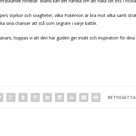
erraskande fördelar. Ibland kan det handla om att hålla sitt ess i rock
ypers styrkor och svagheter, vilka Pokémon är bra mot vilka samt str
a sina chanser att stå som segrare i varje battle.
änare, hoppas vi att den här guiden ger insikt och inspiration för din
BETYGSÄTTA