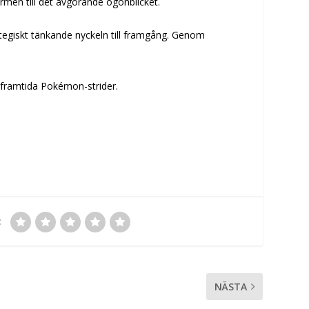
ärmen till det avgörande ögonblicket.
ategiskt tänkande nyckeln till framgång. Genom
a framtida Pokémon-strider.
:
NÄSTA