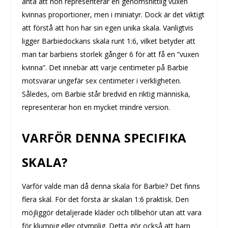
anta att hon representerar en genomsnittlig vuxen
kvinnas proportioner, men i miniatyr. Dock är det viktigt
att förstå att hon har sin egen unika skala. Vanligtvis
ligger Barbiedockans skala runt 1:6, vilket betyder att
man tar barbiens storlek gånger 6 för att få en ”vuxen
kvinna”. Det innebär att varje centimeter på Barbie
motsvarar ungefär sex centimeter i verkligheten.
Således, om Barbie står bredvid en riktig människa,
representerar hon en mycket mindre version.
VARFÖR DENNA SPECIFIKA
SKALA?
Varför valde man då denna skala för Barbie? Det finns
flera skäl. För det första är skalan 1:6 praktisk. Den
möjliggör detaljerade kläder och tillbehör utan att vara
för klumpig eller otymplig. Detta gör också att barn