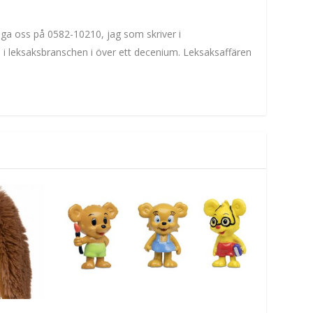
inga oss på 0582-10210, jag som skriver i
m i leksaksbranschen i över ett decenium. Leksaksaffären