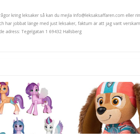
u frågor kring leksaker så kan du mejla Info@leksaksaffaren.com eller r
h har jobbat länge med just leksaker, faktum är att jag varit verska
nde adress: Tegelgatan 1 69432 Hallsberg