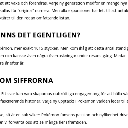
 att växa och förändras. Varje ny generation medför en mängd nya va
as för ”original” numera. Men alla expansioner har lett till att anta
ktärer till den redan omfattande listan.
NNS DET EGENTLIGEN?
okémon, mer exakt 1015 stycken. Men kom ihåg att detta antal ständigt
ten och kanske även några överraskningar under resans gång. Medan vi
a år efter år.
OM SIFFRORNA
 Ett svar kan vara skaparnas outtröttliga engagemang för att hålla 
fascinerande historier. Varje ny upptäckt i Pokémon världen leder till 
ise, så är en sak säker: Pokémon fansens passion och nyfikenhet driv
n vi förvänta oss att se många fler i framtiden.