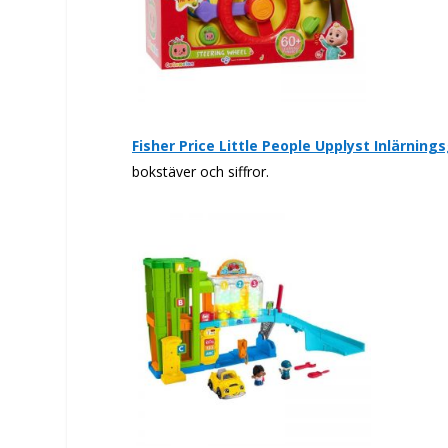
Fisher Price Little People Upplyst Inlärnin
bokstäver och siffror.