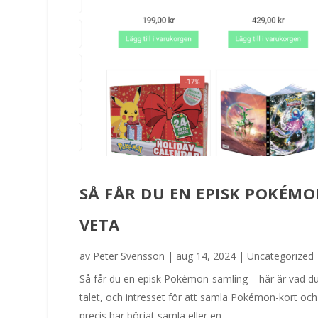
SÅ FÅR DU EN EPISK POKÉM
VETA
av
Peter Svensson
|
aug 14, 2024
|
Uncategorized
Så får du en episk Pokémon-samling – här är vad d
talet, och intresset för att samla Pokémon-kort oc
precis har börjat samla eller en...