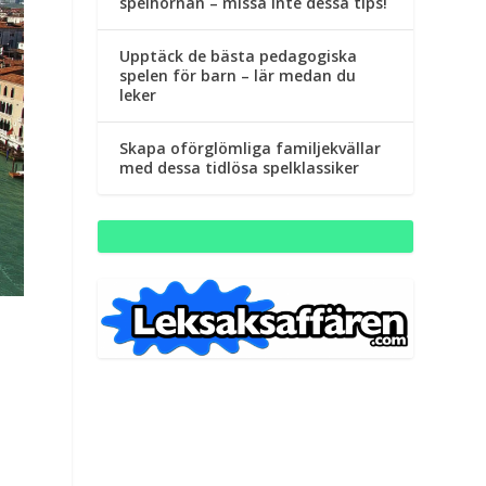
spelhörnan – missa inte dessa tips!
Upptäck de bästa pedagogiska
spelen för barn – lär medan du
leker
Skapa oförglömliga familjekvällar
med dessa tidlösa spelklassiker